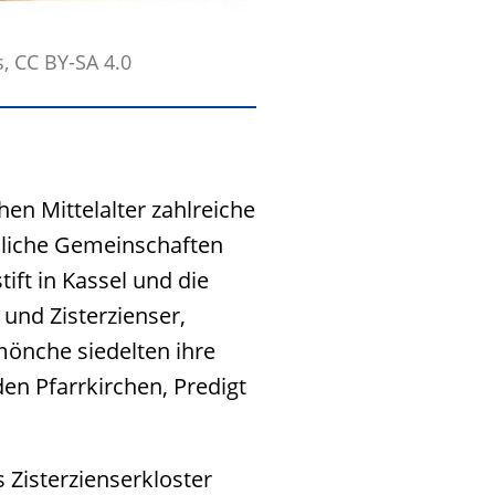
, CC BY-SA 4.0
en Mittelalter zahlreiche
nliche Gemeinschaften
ift in Kassel und die
 und Zisterzienser,
mönche siedelten ihre
en Pfarrkirchen, Predigt
Zisterzienserkloster